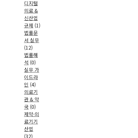
디지털
의료 &
신산업
규제
(1)
법률문
서 실무
(12)
법률해
석
(0)
실무 가
이드라
인
(4)
의료기
관 & 약
국
(0)
제약·의
료기기
산업
(32)