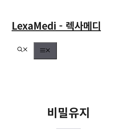
컨
텐
츠
LexaMedi - 렉사메디
로
건
너
뛰
메
기
뉴
비밀유지