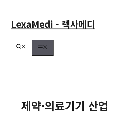
컨
텐
츠
LexaMedi - 렉사메디
로
건
너
뛰
메
기
뉴
제약·의료기기 산업