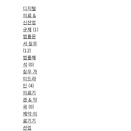
디지털
의료 &
신산업
규제
(1)
법률문
서 실무
(12)
법률해
석
(0)
실무 가
이드라
인
(4)
의료기
관 & 약
국
(0)
제약·의
료기기
산업