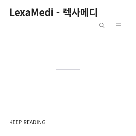
컨
LexaMedi - 렉사메디
텐
츠
메
로
건
뉴
너
뛰
기
KEEP READING