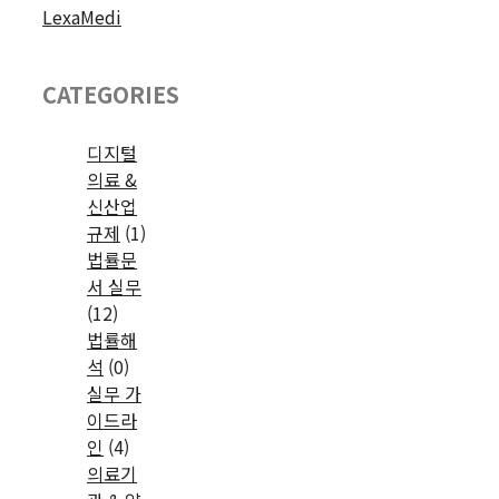
LexaMedi
CATEGORIES
디지털
의료 &
신산업
규제
(1)
법률문
서 실무
(12)
법률해
석
(0)
실무 가
이드라
인
(4)
의료기