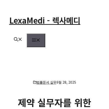
컨
텐
츠
LexaMedi - 렉사메디
로
건
너
뛰
메
기
뉴
법률문서 실무
9월 28, 2025
제약 실무자를 위한