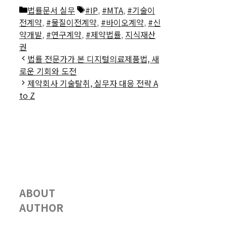
카
태
법률문서 실무
#IP
,
#MTA
,
#기술이
테
그
전계약
,
#물질이전계약
,
#바이오계약
,
#신
고
약개발
,
#연구계약
,
#제약법률
,
지식재산
리
권
법률 전문가가 본 디지털의료제품법, 새
로운 기회와 도전
제약회사 기술탈취, 실무자 대응 전략 A
to Z
ABOUT
AUTHOR